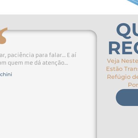
Q
RE
r, paciência para falar... E aí
Veja Nest
om quem me dá atenção...
Estão Tra
achini
Refúgio de
Por