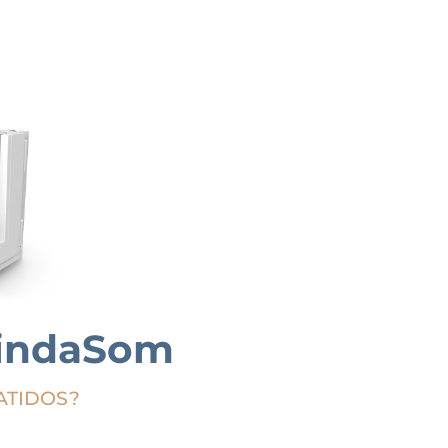
BlindaSom
ATIDOS?