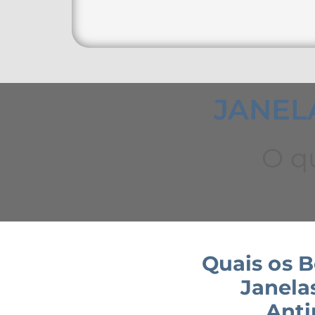
JANEL
O qu
Quais os B
Janela
Anti