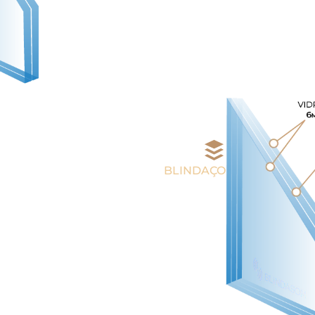
Ex.:
trânsito intenso, escolas, barulhos de viz
BLINDAÇO
tico maciço de alta densidade, resinado
m hipersensibilidade ao barulho. Perfeito
gressivos das áreas urbanas residenciais e
comerciais.
AIS, é o mesmo padrão de vidro especial
utilizado em AEROPORTOS.
nsito pesado, sirenes, festas, obras, bares ...