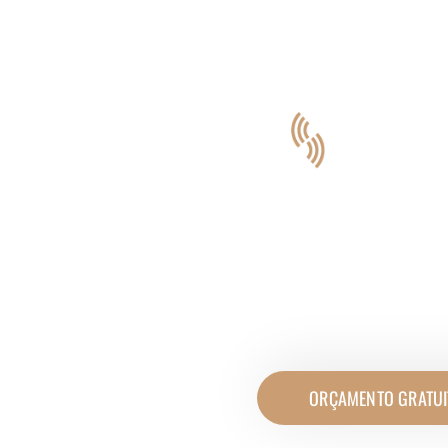
VOCÊ NÃO P
SE MUD
PARA VIVER SO
NO RIO DE JA
As JANELAS e PORTAS ANTIRRUÍDO 
Silêncio e a Paz Que Vo
ORÇAMENTO GRATUI