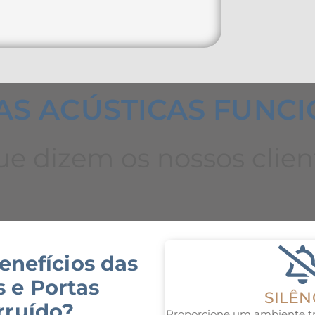
AS ACÚSTICAS FUNC
e dizem os nossos client
enefícios das
s e Portas
SILÊN
rruído?
Proporcione um ambiente tra