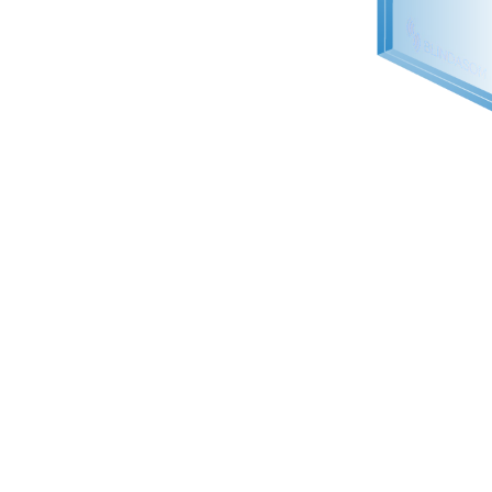
Vidro acús
Indicados para quem te
contra os ruídos mais a
Assim como o BLINDA M
Ex.:
latidos, buzinas, trâ