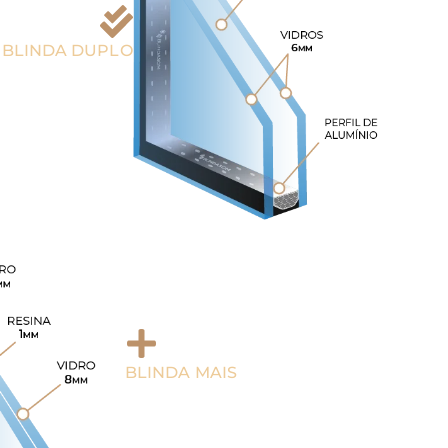
BLINDA DUPLO
o Termoacústico
ico e ruídos leves
leve, natureza, ...
BLINDA MAIS
Vidro maciço, compacto e resinado
Indicados para quem tem sensibilidade ao
ruídos das áreas urbanas.