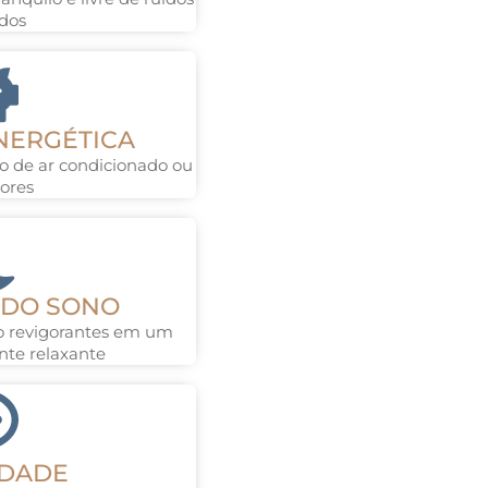
dos
NERGÉTICA
o de ar condicionado ou
ores
 DO SONO
no revigorantes em um
te relaxante
IDADE