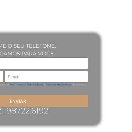
E O SEU TELEFONE.
IGAMOS PARA VOCÊ.
e-
mail
e pelas
Políticas de Privacidade
e
Termos de Serviço
do Google.
o.
ENVIAR
21 98722.6192