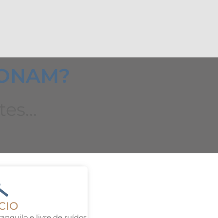
IONAM?
es...
CIO
nquilo e livre de ruídos