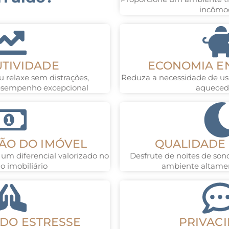
incômo
TIVIDADE
ECONOMIA E
u relaxe sem distrações,
Reduza a necessidade de us
esempenho excepcional
aqueced
ÃO DO IMÓVEL
QUALIDADE
 um diferencial valorizado no
Desfrute de noites de so
 imobiliário
ambiente altamen
DO ESTRESSE
PRIVAC