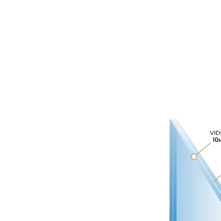
Vidr
Ideal para isolamento térm
Ex.:
pessoas falando, tráfego 